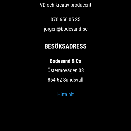
VD och kreativ producent
070 656 05 35
jorgen@bodesand.se
BESÖKSADRESS
Bodesand & Co
Östermovägen 33
854 62 Sundsvall
Hitta hit
Copyright © 2020 – Bodesand & Co