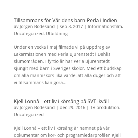
Tillsammans för Världens barn-Perla i Indien
av
Jörgen Bodesand
|
sep 8, 2017
|
Informationsfilm
,
Uncategorized
,
Utbildning
Under en vecka i maj filmade vi på uppdrag av
Läkarmissionen med Perla Bjurenstedt i Dehlis
slumområden. I fyrtio år har Perla Bjurenstedt
sjungit med barn i Sveriges skolor. Med ett budskap
om alla människors lika värde, att alla duger och att
vi tillsammans kan göra...
Kjell Lönnå – ett liv i körsång på SVT ikväll
av
Jörgen Bodesand
|
dec 29, 2016
|
TV produktion
,
Uncategorized
Kjell Lönnå – ett liv i körsång är namnet på vår
dokumentär om kör- och programledarprofilen Kjell