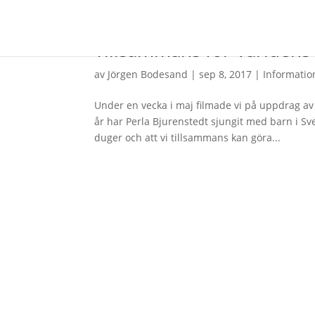
Tillsammans för Världens 
av
Jörgen Bodesand
|
sep 8, 2017
|
Informatio
Under en vecka i maj filmade vi på uppdrag av
år har Perla Bjurenstedt sjungit med barn i Sve
duger och att vi tillsammans kan göra...