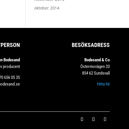
oktober 2014
TPERSON
BESÖKSADRESS
en Bodesand
Bodesand & Co
iv producent
Östermovägen 33
854 62 Sundsvall
70 656 05 35
bodesand.se
Hitta hit