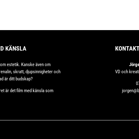
ED KÄNSLA
KONTAK
 om estetik. Kanske även om
Jörg
enalin, skratt, djupsinnigheter och
VD och kreat
d är ditt budskap?
0
ret är det film med känsla som
jorgen@