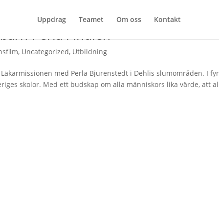
Uppdrag
Teamet
Om oss
Kontakt
barn-Perla i Indien
nsfilm
,
Uncategorized
,
Utbildning
 Läkarmissionen med Perla Bjurenstedt i Dehlis slumområden. I fyr
riges skolor. Med ett budskap om alla människors lika värde, att al