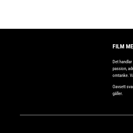
FILM M
Det handlar
passion, adr
omtanke. Va
Oavsett sva
gäller.
Copyright © 2020 – Bodesand & Co