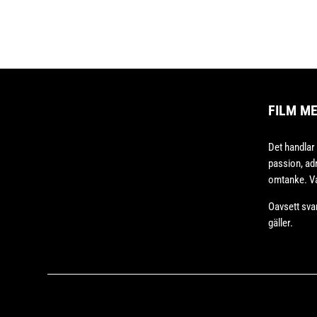
FILM M
Det handlar
passion, adr
omtanke. Va
Oavsett sva
gäller.
Copyright © 2020 – Bodesand & Co