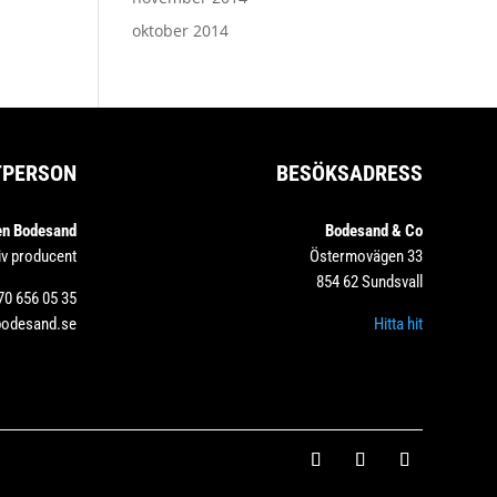
oktober 2014
TPERSON
BESÖKSADRESS
en Bodesand
Bodesand & Co
iv producent
Östermovägen 33
854 62 Sundsvall
70 656 05 35
bodesand.se
Hitta hit