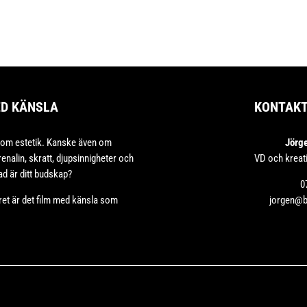
ED KÄNSLA
KONTAK
 om estetik. Kanske även om
Jörg
enalin, skratt, djupsinnigheter och
VD och kreat
d är ditt budskap?
0
ret är det film med känsla som
jorgen@