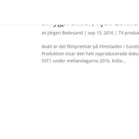
Smygpremiär, Kjell Lönnå –
av
Jörgen Bodesand
|
sep 15, 2016
|
TV produk
Ikväll är det filmpremiär på Filmstaden i Sund
Produktion visar den helt nyproducerade dok
SVT1 under mellandagarna 2016. Kolla...