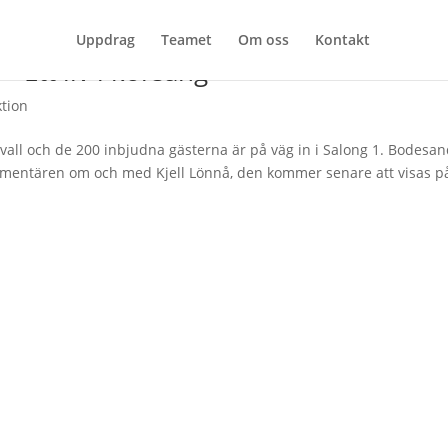
Uppdrag
Teamet
Om oss
Kontakt
 Ett liv i körsång
tion
svall och de 200 inbjudna gästerna är på väg in i Salong 1. Bodesa
umentären om och med Kjell Lönnå, den kommer senare att visas p