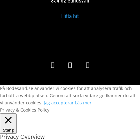
854 62 Sundsvall
Hitta hit
Copyright © 2020 – Bodesand & Co
På Bodesand.se använder vi cookies för att analysera trafik och
förbättra webbplatsen. Genom att surfa vidare godkänner du att
vi använder cookies.
Jag accepterar
Läs mer
Privacy & Cookies Policy
Stäng
Privacy Overview