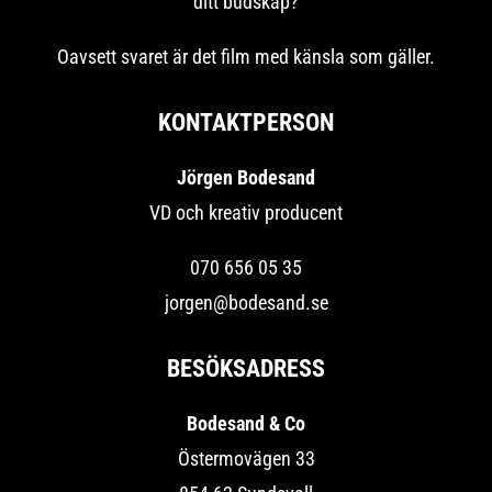
ditt budskap?
Oavsett svaret är det film med känsla som gäller.
KONTAKTPERSON
Jörgen Bodesand
VD och kreativ producent
070 656 05 35
jorgen@bodesand.se
BESÖKSADRESS
Bodesand & Co
Östermovägen 33