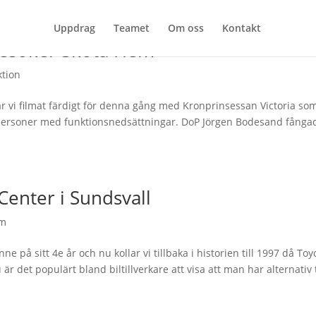
Uppdrag
Teamet
Om oss
Kontakt
besöker Skota Hem
ktion
har vi filmat färdigt för denna gång med Kronprinsessan Victoria so
personer med funktionsnedsättningar. DoP Jörgen Bodesand fånga
Center i Sundsvall
lm
 på sitt 4e år och nu kollar vi tillbaka i historien till 1997 då Toy
är det populärt bland biltillverkare att visa att man har alternativ t