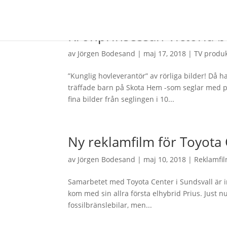
Kronprinsessan Victoria 
av
Jörgen Bodesand
|
maj 17, 2018
|
TV produ
”Kunglig hovleverantör” av rörliga bilder! Då 
träffade barn på Skota Hem -som seglar med 
fina bilder från seglingen i 10...
Ny reklamfilm för Toyota 
av
Jörgen Bodesand
|
maj 10, 2018
|
Reklamfi
Samarbetet med Toyota Center i Sundsvall är inne
kom med sin allra första elhybrid Prius. Just nu 
fossilbränslebilar, men...