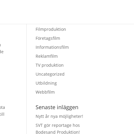
Kategorier
Filmproduktion
Företagsfilm
m
Informationsfilm
de
Reklamfilm
TV produktion
Uncategorized
Utbildning
Webbfilm
Senaste inläggen
ota
ill
Nytt år nya möjligheter!
SVT gör reportage hos
Bodesand Produktion!