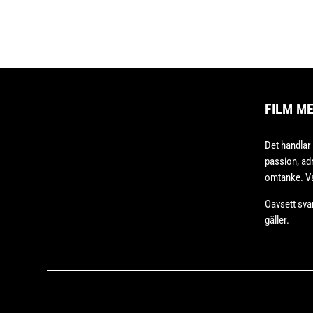
FILM M
Det handlar
passion, adr
omtanke. Va
Oavsett sva
gäller.
Copyright © 2020 – Bodesand & Co