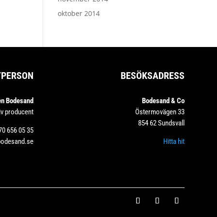
oktober 2014
TPERSON
BESÖKSADRESS
en Bodesand
Bodesand & Co
iv producent
Östermovägen 33
854 62 Sundsvall
70 656 05 35
bodesand.se
Hitta hit