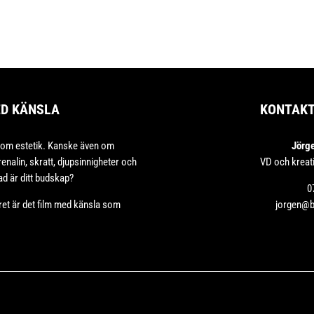
ED KÄNSLA
KONTAK
 om estetik. Kanske även om
Jörg
enalin, skratt, djupsinnigheter och
VD och kreat
d är ditt budskap?
0
ret är det film med känsla som
jorgen@