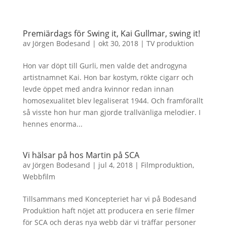
Premiärdags för Swing it, Kai Gullmar, swing it!
av
Jörgen Bodesand
|
okt 30, 2018
|
TV produktion
Hon var döpt till Gurli, men valde det androgyna
artistnamnet Kai. Hon bar kostym, rökte cigarr och
levde öppet med andra kvinnor redan innan
homosexualitet blev legaliserat 1944. Och framförallt
så visste hon hur man gjorde trallvänliga melodier. I
hennes enorma...
Vi hälsar på hos Martin på SCA
av
Jörgen Bodesand
|
jul 4, 2018
|
Filmproduktion
,
Webbfilm
Tillsammans med Koncepteriet har vi på Bodesand
Produktion haft nöjet att producera en serie filmer
för SCA och deras nya webb där vi träffar personer