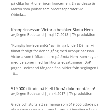
på olika funktioner inom koncernen. En av dessa är
Martin som jobbar som processoperatör vid
Obbola...
Kronprinsessan Victoria besöker Skota Hem
av
Jörgen Bodesand
|
maj 17, 2018
|
TV produktion
”Kunglig hovleverantör” av rörliga bilder! Då har vi
filmat färdigt för denna gång med Kronprinsessan
Victoria som träffade barn på Skota Hem -som seglar
med personer med funktionsnedsättningar. DoP
Jörgen Bodesand fångade fina bilder från seglingen i
10...
519 000 tittade på Kjell Lönnå dokumentären!
av
Jörgen Bodesand
|
jan 4, 2017
|
TV produktion
Glada och stolta att så många som 519 000 tittade på
vår dokumentär Kjell Lönnå – ett liv i körsång på SVT