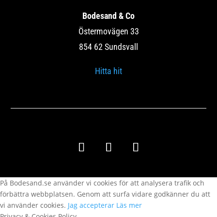
Bodesand & Co
Östermovägen 33
854 62 Sundsvall
Hitta hit
Copyright © 2020 – Bodesand & Co
På Bodesand.se använder vi cookies för att analysera trafik och
förbättra webbplatsen. Genom att surfa vidare godkänner du att
vi använder cookies.
Jag accepterar
Läs mer
Privacy & Cookies Policy