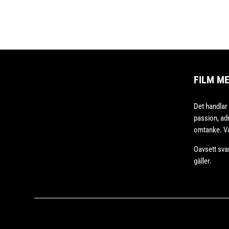
FILM M
Det handlar
passion, adr
omtanke. Va
Oavsett sva
gäller.
Copyright © 2020 – Bodesand & Co