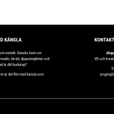
ED KÄNSLA
KONTAK
 om estetik. Kanske även om
Jörg
enalin, skratt, djupsinnigheter och
VD och kreat
d är ditt budskap?
0
ret är det film med känsla som
jorgen@