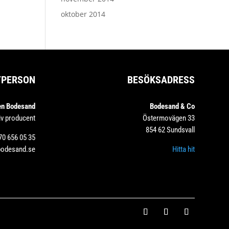
oktober 2014
TPERSON
BESÖKSADRESS
en Bodesand
Bodesand & Co
iv producent
Östermovägen 33
854 62 Sundsvall
70 656 05 35
bodesand.se
Hitta hit